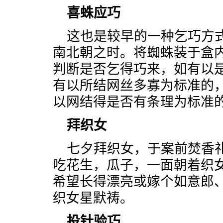
喜蛛应巧
这也是较早的一种乞巧方
南北朝之时。将蜘蛛装于盒
判断是否乞得巧来，如有以
有以所结网丝多寡为标准的
以网结得是否有条理为标准
拜织女
七夕拜织女，于案前焚香
吃花生，瓜子，一面朝着织
希望长得漂亮或嫁个如意郎
织女星默祷。
投针验巧