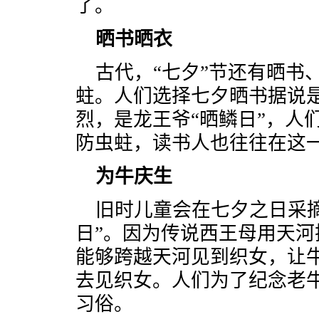
了。
晒书晒衣
古代，“七夕”节还有晒书
蛀。人们选择七夕晒书据说
烈，是龙王爷“晒鳞日”，人
防虫蛀，读书人也往往在这
为牛庆生
旧时儿童会在七夕之日采
日”。因为传说西王母用天
能够跨越天河见到织女，让
去见织女。人们为了纪念老牛
习俗。