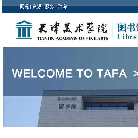
概况
|
资源
|
服务
|
咨询