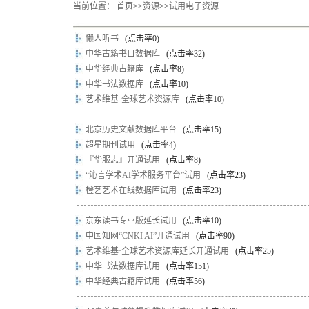
当前位置：
首页
>>
资源
>>
试用电子资源
懒人听书
(点击率
0
)
中华古籍书目数据库
(点击率
32
)
中华经典古籍库
(点击率
8
)
中华书法数据库
(点击率
10
)
艺术维基·全球艺术资源库
(点击率
10
)
北京历史文献数据库平台
(点击率
15
)
超星期刊试用
(点击率
4
)
『华服志』开通试用
(点击率
8
)
“沁言学术AI学术服务平台”试用
(点击率
23
)
橙艺艺术在线数据库试用
(点击率
23
)
京东读书专业版延长试用
(点击率
10
)
中国知网“CNKI AI”开通试用
(点击率
90
)
艺术维基·全球艺术资源库延长开通试用
(点击率
25
)
中华书法数据库试用
(点击率
151
)
中华经典古籍库试用
(点击率
56
)