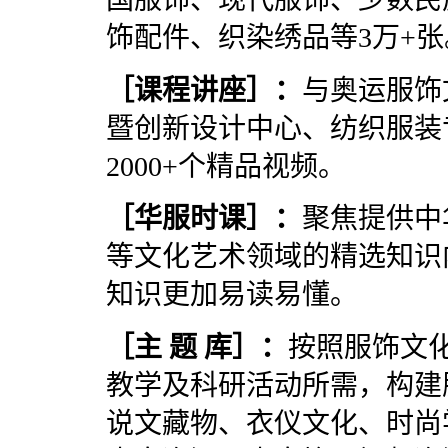
饰配件、织染绣品等3万+张
［
课程讲座
］：
与奥运服饰
暨创新设计中心、纺织服装
2000+个精品视频。
［
华服时课
］：
聚焦提供中
等文化艺术领域的精选知识
知识更加易读易懂。
［
主 题 库
］：
按照服饰文
教学及科研活动所需，构建
说文藏物、衣仪文化、时尚