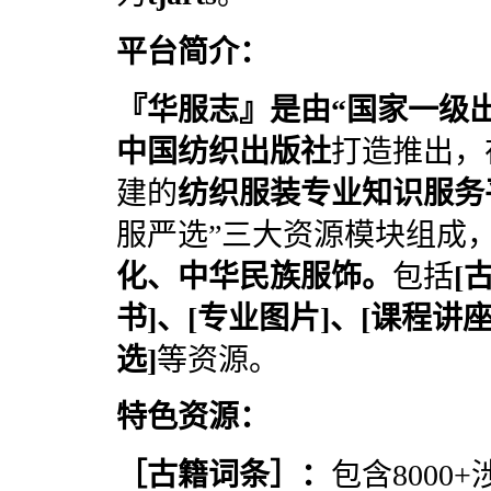
平台简介：
『华服志』是
由
“国家一级
中国纺织出版社
打造推出，
建的
纺织服装专业知识服务
服严选”三大资源模块组成
化、
中华民族服饰。
包括
[
书
]、[
专业图片
]、[
课程讲
选
]
等资源。
特色资源：
［古籍词条］
：
包含800