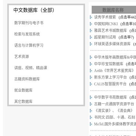
中文数据库（全部）
数据库名称
读秀学术搜索
(点击率
44
数字期刊与电子书
中国知网CNKI
(点击率
1
|
雅昌艺术书城数据库
(点
检索与发现系统
超星期刊试用
(点击率
7
)
|
环球英语多媒体资源库
(
语言与计算机学习
|
艺术资源
中华木版年画数据库&中
|
中华珍宝馆数据库
(点击
讲座、视频、精品课
Artlib《世界艺术鉴赏库
|
新东方掌上学习平台
(点
古籍资料数据库
CALIS智慧服务平台
(点
|
就业数据库
|
中华数字书苑数据库
(点
其它数据库
古籍一点通国学资源平台
《清实录》、《清会典》
书同文:四部、十通、石刻
MeTeL国外多媒体教学资