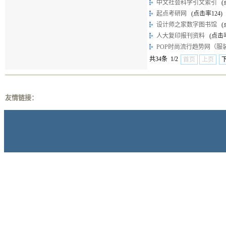
中文社会科学引文索引
(
起点考研网
(点击率
124
)
设计师之家数字图书馆
(
人大复印报刊资料
(点击
POP时尚流行趋势网（
共34条 1/2
首页
上页
友情链接：